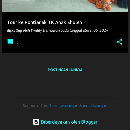
i
n
g
Tour ke Pontianak TK Anak Sholeh
a
diposting oleh
Freddy Hernawan
pada tanggal
Maret 06, 2024
n
0
POSTINGAN LAINNYA
Supported by:
fhernawan.my.id
&
muzkha.my.id
Diberdayakan oleh Blogger