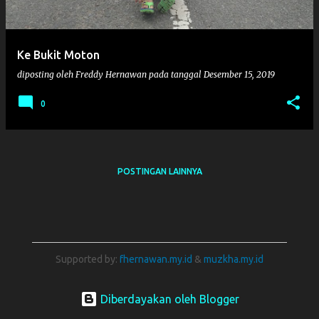
i
n
g
Ke Bukit Moton
a
diposting oleh
Freddy Hernawan
pada tanggal
Desember 15, 2019
n
0
POSTINGAN LAINNYA
Supported by:
fhernawan.my.id
&
muzkha.my.id
Diberdayakan oleh Blogger