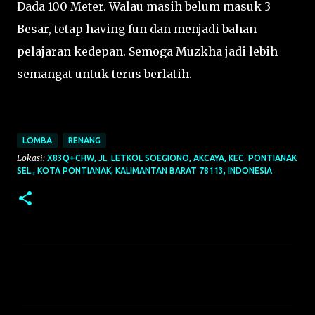
Dada 100 Meter. Walau masih belum masuk 3
Besar, tetap having fun dan menjadi bahan
pelajaran kedepan. Semoga Muzkha jadi lebih
semangat untuk terus berlatih.
LOMBA
RENANG
Lokasi:
X83Q+CHW, JL. LETKOL SOEGIONO, AKCAYA, KEC. PONTIANAK
SEL., KOTA PONTIANAK, KALIMANTAN BARAT 78113, INDONESIA
K
o
m