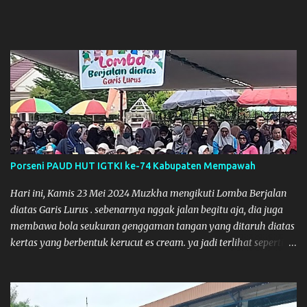
Porseni PAUD HUT IGTKI ke-74 Kabupaten Mempawah
Hari ini, Kamis 23 Mei 2024 Muzkha mengikuti Lomba Berjalan
diatas Garis Lurus . sebenarnya nggak jalan begitu aja, dia juga
membawa bola seukuran genggaman tangan yang ditaruh diatas
kertas yang berbentuk kerucut es cream. ya jadi terlihat seperti
membawa es cream. Kegiatan ini dilaksanakan dalam
rangka Porseni PAUD HUT IGTKI ke-74 Kabupaten Mempawah
yang acaranya mirip kayak kegiatan Gebyar PAUD, Festival