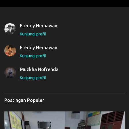
e
n
t
Freddy Hernawan
a
Kunjungi profil
r
Freddy Hernawan
Kunjungi profil
Muzkha Nofrenda
Kunjungi profil
Postingan Populer