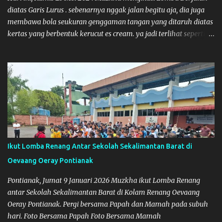
diatas Garis Lurus . sebenarnya nggak jalan begitu aja, dia juga
membawa bola seukuran genggaman tangan yang ditaruh diatas
kertas yang berbentuk kerucut es cream. ya jadi terlihat seperti
membawa es cream. Kegiatan ini dilaksanakan dalam
rangka Porseni PAUD HUT IGTKI ke-74 Kabupaten Mempawah
yang acaranya mirip kayak kegiatan Gebyar PAUD, Festival
Lomba Seni dan Kreativitas pada tahun lalu.
Ikut Lomba Renang Antar Sekolah Sekalimantan Barat di
Oevaang Oeray Pontianak
Pontianak, Jumat 9 Januari 2026 Muzkha ikut Lomba Renang
antar Sekolah Sekalimantan Barat di Kolam Renang Oevaang
Oeray Pontianak. Pergi bersama Papah dan Mamah pada subuh
hari. Foto Bersama Papah Foto Bersama Mamah