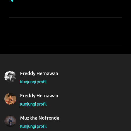
K
o
m
e
n
t
Freddy Hernawan
a
Kunjungi profil
r
Freddy Hernawan
Kunjungi profil
Muzkha Nofrenda
Kunjungi profil